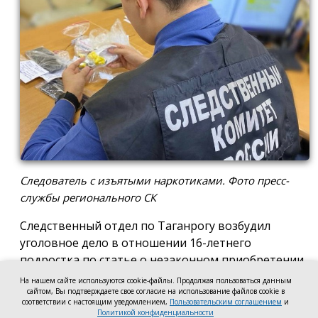
Следователь с изъятыми наркотиками. Фото пресс-
службы регионального СК
Следственный отдел по Таганрогу возбудил
уголовное дело в отношении 16-летнего
подростка по статье о незаконном приобретении
и хранении без цели сбыта наркотических средств
На нашем сайте используются cookie-файлы. Продолжая пользоваться данным
в крупном размере, сообщила пресс-служба
сайтом, Вы подтверждаете свое согласие на использование файлов cookie в
соответствии с настоящим уведомлением,
Пользовательским соглашением
и
регионального следкома.
Политикой конфиденциальности