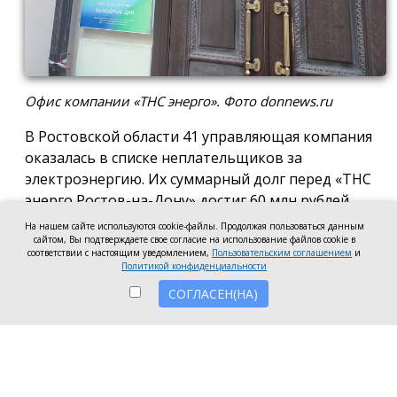
Офис компании «ТНС энерго». Фото donnews.ru
В Ростовской области 41 управляющая компания
оказалась в списке неплательщиков за
электроэнергию. Их суммарный долг перед «ТНС
энерго Ростов-на-Дону» достиг 60 млн рублей.
На нашем сайте используются cookie-файлы. Продолжая пользоваться данным
В антирейтинг вошли организации из Ростова,
сайтом, Вы подтверждаете свое согласие на использование файлов cookie в
соответствии с настоящим уведомлением,
Пользовательским соглашением
и
Батайска, Зверева, Волгодонска, Новочеркасска, а
Политикой конфиденциальности
также Аксайского, Красносулинского и
СОГЛАСЕН(НА)
Неклиновского районов. Несмотря на исключение
из антирейтинга ряда компаний, погасивших
задолженность, в перечень неплательщиков
вошли 7 новых организаций.