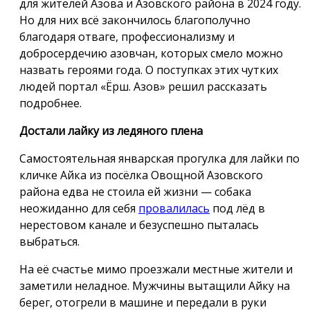
для жителей Азова и Азовского района в 2024 году.
Но для них всё закончилось благополучно
благодаря отваге, профессионализму и
добросердечию азовчан, которых смело можно
назвать героями года. О поступках этих чутких
людей портал «Ёрш. Азов» решил рассказать
подробнее.
Достали лайку из ледяного плена
Самостоятельная январская прогулка для лайки по
кличке Айка из посёлка Овощной Азовского
района едва не стоила ей жизни — собака
неожиданно для себя
провалилась
под лёд в
нерестовом канале и безуспешно пыталась
выбраться.
На её счастье мимо проезжали местные жители и
заметили неладное. Мужчины вытащили Айку на
берег, отогрели в машине и передали в руки