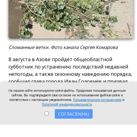
Сломанные ветки. Фото канала Сергея Комарова
8 августа в Азове пройдёт общеобластной
субботник по устранению последствий недавней
непогоды, а также сезонному наведению порядка,
сообщил глава города Иван Головнёв и призвал
горожан присоединиться к большой уборке, одной
На нашем сайте используются cookie-файлы. Продолжая пользоваться данным
из точек которой станет городской пляж.
сайтом, Вы подтверждаете свое согласие на использование файлов cookie в
соответствии с настоящим уведомлением,
Пользовательским соглашением
и
Политикой конфиденциальности
Также участники Дня чистоты будут наводить
порядок в сквере по улице Привокзальной и на
СОГЛАСЕН(НА)
других городских территориях, отметил глава
города.