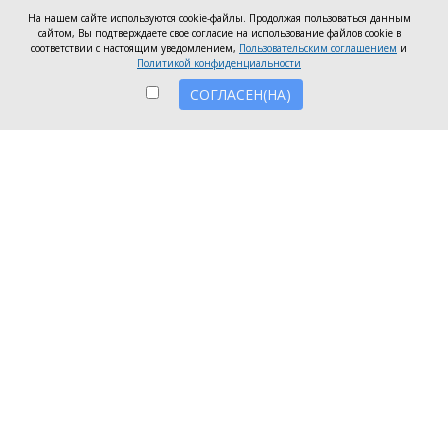
Диетолог рассказала, какие виды рыбы
На нашем сайте используются cookie-файлы. Продолжая пользоваться данным
помогут улучшить память перед ЕГЭ
сайтом, Вы подтверждаете свое согласие на использование файлов cookie в
соответствии с настоящим уведомлением,
Пользовательским соглашением
и
Политикой конфиденциальности
14 апреля 2026
СОГЛАСЕН(НА)
Священник рассказал, что на Пасху яйца
нельзя украшать картинками с храмами